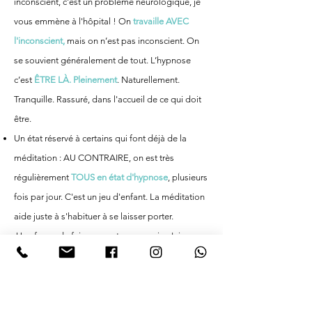
inconscient, c'est un problème neurologique, je
vous emmène à l'hôpital ! On
travaille AVEC
l'inconscient,
mais on n’est pas inconscient. On
se souvient généralement de tout. L’hypnose
c’est
ÊTRE LÀ. Pleinement
. Naturellement.
Tranquille. Rassuré, dans l'accueil de ce qui doit
être.
Un état réservé à certains qui font déjà de la
méditation : AU CONTRAIRE, on est très
régulièrement
TOUS en état d'hypnose
, plusieurs
fois par jour. C'est un jeu d'enfant. La méditation
aide juste à s'habituer à se laisser porter.
Une façon de faire remonter ce que je n'ai pas
besoin de savoir : AU CONTRAIRE, c'est votre
Subconscient
- VOTRE MEILLEUR AMI - qui va
aller chercher ce pour quoi vous êtes PRÊTE, ce